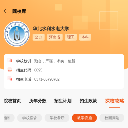
院校库
华北水利水电大学
公办
河南省
理工
本科
学校校训
勤奋，严谨，求实，创新
招生代码
6095
招生电话
0371-65790702
院校首页
历年分数
招生计划
招生政策
探校攻略
生指南
学校宿舍
学校餐厅
教学设施
校园周边